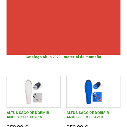
Antracita
1
CONDICIONES
Azul
1
Azul / Gris
1
Beige
1
Blanco
2
Catalogo Altus 2020 - material de montaña
Púrpura
1
Gris / Fucsia
1
Negro / Turquesa
1
Negro / Azul Oscuro
1
Negro
3
ALTUS SACO DE DORMIR
ALTUS SACO DE DORMIR
ANDES 900 K30 GRIS
ANDES 900 K 30 AZUL
Morado
1