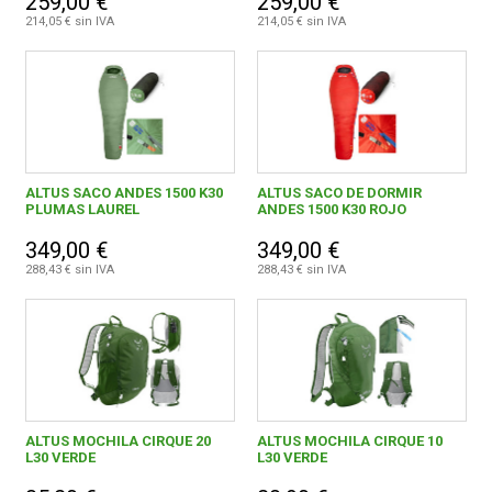
259,00 €
259,00 €
Negro / Rojo
1
214,05 € sin IVA
214,05 € sin IVA
Negro / Verde
1
Negro / Arena
1
Negro / Lila
1
ALTUS SACO ANDES 1500 K30
ALTUS SACO DE DORMIR
Clasica Z80
1
PLUMAS LAUREL
ANDES 1500 K30 ROJO
349,00 €
349,00 €
288,43 € sin IVA
288,43 € sin IVA
ALTUS MOCHILA CIRQUE 20
ALTUS MOCHILA CIRQUE 10
L30 VERDE
L30 VERDE