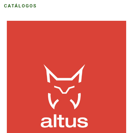
CATÁLOGOS
0,00 € - 99,99 €
169
FERROVICMAR
100,00 € - 199,99 €
11
200,00 € - 299,99 €
5
DESPIECE
300,00 € - 399,99 €
4
CATÁLOGOS
500,00 € y superior
1
GUÍAS
ENVÍOS
ALTUS
190
DEVOLUCIONES
FORMAS DE PAGO
Acero
1