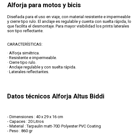
Alforja para motos y bicis
CONDICIONES
Diseñada para el uso en viaje, con material resistente e impermeable
y cierre tipo rulo. El anclaje es regulable y cuenta con suelta rápida, lo
que facilita el desmontaje. Para mayor visibilidad los prints laterales
son tipo reflectante.
CARACTERÍSTICAS:
· Alforja simétrica.
· Resistente e impermeable.
· Cierre tipo rulo.
· Anclaje regulable y con suelta rápida.
· Laterales reflectantes.
Datos técnicos Alforja Altus Biddi
- Dimensiones : 40 x 29 x 16 cm
- Capaces : 20 Litros
- Material : Tarpaulin matt-70D Polyester PVC Coating
- Peso : 860 gr