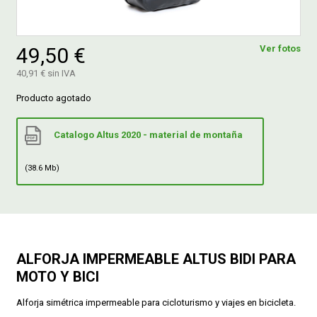
FERROVICMAR
49,50 €
Ver fotos
40,91 € sin IVA
DESPIECE
Producto agotado
Catalogo Altus 2020 - material de montaña
CATÁLOGOS
(38.6 Mb)
GUÍAS
ENVÍOS
ALFORJA IMPERMEABLE ALTUS BIDI PARA
DEVOLUCIONES
MOTO Y BICI
Alforja simétrica impermeable para cicloturismo y viajes en bicicleta.
FORMAS DE PAGO