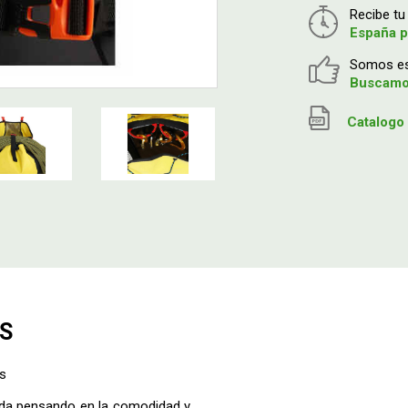
Recibe t
España p
Somos esp
Buscamos
Catalogo 
US
us
ñada pensando en la comodidad y