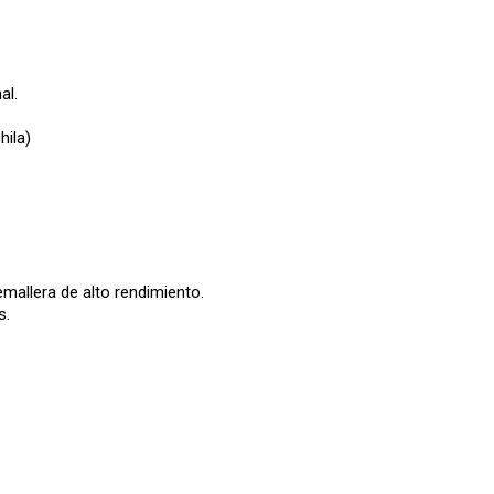
al.
hila)
emallera de alto rendimiento.
s.