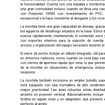
la funcionalidad. Cuenta con una espalda y hombrer
una gran comodidad incluso cuando se lleva una car
con Polyester 1000D con revestimiento de PVC, 
excepcional y la hace resistente al desgaste y los roce
La mochila tiene una gran capacidad de drenaje, gracias
los agujeros de desahogo situados en la base. Estos d
evacue rápidamente, manteniendo el contenido seco y
con soportes internos para la sujeción de cuerda 
acceso y organización del equipo necesario durante e
El cierre de pecho incluye un silbato integrado, útil par
en entornos ruidosos, como cuando se está bajo ca
con cierres de apertura rápida tipo seta, lo que permit
de la mochila en situaciones de emergencia, incl
neopreno.
La mochila también incorpora un amplio bolsillo sup
está equipado con una cremallera de alto rendimien
mayor practicidad. Las asas robustas están diseñada
arrastre en posición vertical. Adicionalmente, incluy
tirolina en aguas vivas y un adaptador que previene 
perfecto al arnés.