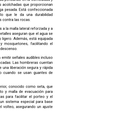
as acolchadas que proporcionan
ga pesada. Está confeccionada
lo que le da una durabilidad
s contra las rocas.
 a la malla lateral reforzada y a
etalles aseguran que el agua se
 ligero. Además, está equipada
y mosquetones, facilitando el
l descenso.
a emitir señales audibles incluso
scadas. Las hombreras cuentan
e una liberación segura y rápida
uso cuando se usan guantes de
erior, conocido como seta, que
to y malla de evacuación para
s para facilitar el porteo y el
e un sistema especial para base
el volteo, asegurando un ajuste