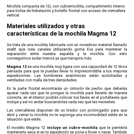
Mochila compacta de 12L con cubremochila, compartimento interno
para bolsa de hidratación y bolsillo frontal con acceso de cremallera
CONDICIONES
vertical.
Materiales utilizados y otras
características de la mochila Magma 12
Se trata de una mochila fabricada con un novedoso material llamado
evafit que crea canales utiliazando goma Eva para mantener la
separación entre nuestra espalda y la mochila. Con esto
conseguimos sudar menos ya que transpira más.
Magma 12
es una mochila muy ligera con una capacidad de 12 litros
pensada para que te puedas llevar lo imprescimdible a tus mejores
expediciones. Las hombreras anatómicas están acolchadas y
ventiladas con malla de tres densidades.
En la parte frontal encontrarás un cinturón de pecho que deberás
ajustar cada vez que te pongas la mochila para llevarla de manera
correcta, en el interior podrás colocar tus llaves en el portallaves que
incluye y así no andar buscandolas cada vez que las necesites.
Las cremalleras disponen de un tirador con prolongador para que
abrir y cerrar tu mochila no te suponga una incomodidad estés en la
situación que estés.
El modelo Magma 12
incluye un cubre-mochila
que te permitirá
mantenerla seca si en tu expedición se pone a llover o nevar. También