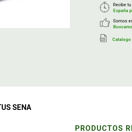
Recibe t
España p
Somos esp
Buscamos
Catalogo 
LTUS SENA
PRODUCTOS R