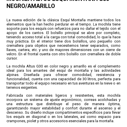
NEGRO/AMARILLO
CONDICIONES
La nueva edición de la clásica Esquí Montaña mantiene todos los
elementos que la han hecho perdurar en el tiempo. La mochila tiene
soporte para los esquís con refuerzos para no dañar el tejido con el
apoyo de los cantos. El bolsillo principal se abre por completo,
teniendo acceso total a la carga con total comodidad, lo que la hace
muy práctica. En el interior tiene dos bolsillos, uno pequeño con
cremallera para objetos que necesitemos tener separados, como
llaves, cartera, etc. y uno de mayores dimensiones con un cierre de
velcro. En el frontal cuenta con otro bolsillo con cremallera de doble
cursor.
La mochila Altus G30 en color negro y amarillo es el complemento
ideal para los amantes del esquí de montaña y las actividades
alpinas. Diseñada para ofrecer comodidad, resistencia y
funcionalidad, cuenta con una capacidad de 30 litros, perfecta para
transportar todo el equipo necesario en tus aventuras en la nieve o en
terrenos exigentes.
Fabricada con materiales ligeros y resistentes, esta mochila
incorpora un sistema de ajuste ergonómico, correas acolchadas y
una estructura que distribuye el peso de manera óptima,
garantizando mayor estabilidad y confort durante el ascenso y el
descenso. Su diseño incluye compartimentos específicos para llevar
los esquís en diagonal o en los laterales, así como espacio para
crampones, piolet y otros accesorios esenciales para la montaña.