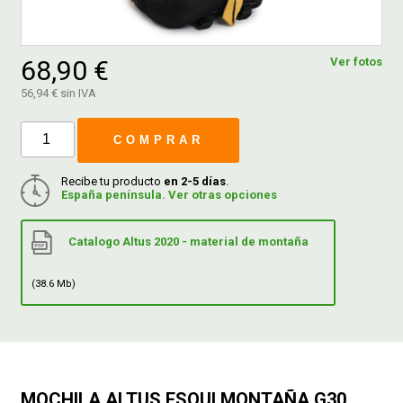
FERROVICMAR
68,90 €
Ver fotos
56,94 € sin IVA
DESPIECE
COMPRAR
CATÁLOGOS
Recibe tu producto
en 2-5 días
.
España península. Ver otras opciones
GUÍAS
Catalogo Altus 2020 - material de montaña
ENVÍOS
(38.6 Mb)
DEVOLUCIONES
FORMAS DE PAGO
MOCHILA ALTUS ESQUI MONTAÑA G30