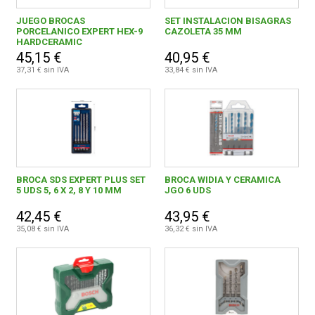
100,00 € y superior
3
JUEGO BROCAS
SET INSTALACION BISAGRAS
PORCELANICO EXPERT HEX-9
CAZOLETA 35 MM
HARDCERAMIC
45,15 €
40,95 €
37,31 € sin IVA
33,84 € sin IVA
ASLAK, S.L.
1
CELESA, S.A.
5
COMERCIAL EINHELL, S.A.
1
BROCA SDS EXPERT PLUS SET
BROCA WIDIA Y CERAMICA
FEGEMU, S.A.
1
5 UDS 5, 6 X 2, 8 Y 10 MM
JGO 6 UDS
IZAR CUTTING TOOLS, S.A.L.
11
42,45 €
43,95 €
35,08 € sin IVA
36,32 € sin IVA
NUEVA HERRAMIENTA DE CORTE, S.A.
5
QUALITY FERRETERIA PLUS, S.C.C.L.
13
ROBERT BOSCH ESPAÑA, S.L.U
22