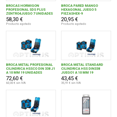
Mini herramientas DIY
515
BROCAS HORMIGON
BROCA PARED MANGO
PROFESIONAL SDS PLUS
HEXAGONAL JUEGO 5
Generadores
114
ZENTRO4JUEGO 7 UNIDADES
PIEZASHEX-9
FERROVICMAR
DE 5 A 12 MM
58,30 €
20,95 €
Soldadoras
293
Producto agotado
Producto agotado
Elevación Sujeción y Transporte de Cargas
277
DESPIECE
Accesorios para herramientas
1911
CATÁLOGOS
Puntas y accesorios de atornillar
169
Brocas metal
314
BROCA METAL PROFESIONAL
BROCA METAL STANDARD
GUÍAS
CILINDRICA HSSCO DIN 338 J1
CILINDRICA HSS DIN338
A 10 MM 19 UNIDADES
JUEGO1 A 10 MM 19
Juegos y kits para herramientas
74
UNIDADES
72,60 €
43,45 €
ENVÍOS
60,00 € sin IVA
35,91 € sin IVA
Cepillos, tazas y coronas
286
Complementos y repuestos de maquinaria
102
DEVOLUCIONES
Brocas pared y cinceles
325
FORMAS DE PAGO