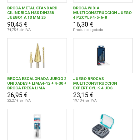
Brocas madera
69
BROCA METAL STANDARD
BROCA WIDIA
Sierras
83
CILINDRICA HSS DIN338
MULTICONSTRUCCION JUEGO
CONDICIONES
JUEGO1 A 13 MM 25
4 PZCYL9 4-5-6-8
UNIDADES
90,45 €
16,30 €
Fresas
47
74,75 € sin IVA
Producto agotado
Discos
227
Lijas
215
Carpinteria
868
Construcción
309
BROCA ESCALONADA JUEGO 2
JUEGO BROCAS
UNIDADES + LIMA4-12 + 4-30 +
MULTICONSTRUCCION
Equipacion de taller
43
BROCA FRESA LIMA
EXPERT CYL-9 4 UDS
26,95 €
23,15 €
Limpieza
53
22,27 € sin IVA
19,13 € sin IVA
0,00 € - 99,99 €
71