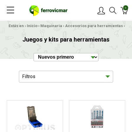
0
Estás en ›
Inicio
›
Maquinaria
›
Accesorios para herramientas
›
PRODUCTOS
Juegos y kits para herramientas
MARCAS
OFERTAS
Filtros
NOVEDADES
BLOG
Herramientas Neumaticas
1028
CONTACTAR
Herramientas Electricas
638