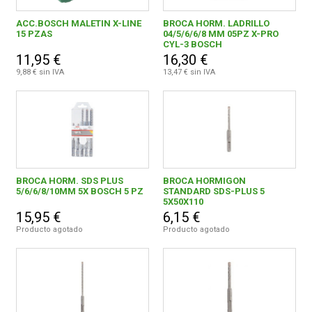
ROBERT BOSCH ESPANA, S.L.U.
4
ACC.BOSCH MALETIN X-LINE
BROCA HORM. LADRILLO
15 PZAS
04/5/6/6/8 MM 05PZ X-PRO
ROBERT BOSCH ESPAÑA, S.L.U.
4
CYL-3 BOSCH
11,95 €
16,30 €
STANLEY BLACK & DECKER IBERICA, S.L.U.
5
9,88 € sin IVA
13,47 € sin IVA
WOLFCRAFT GmbH
2
BROCA HORM. SDS PLUS
BROCA HORMIGON
5/6/6/8/10MM 5X BOSCH 5 PZ
STANDARD SDS-PLUS 5
5X50X110
15,95 €
6,15 €
Producto agotado
Producto agotado