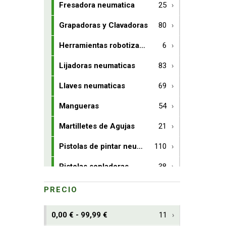
Fresadora neumatica
25
Grapadoras y Clavadoras
80
Herramientas robotizables
6
Lijadoras neumaticas
83
Llaves neumaticas
69
Mangueras
54
Martilletes de Agujas
21
Pistolas de pintar neumaticas
110
Pistolas sopladoras
38
Remachadoras
14
PRECIO
Remachadoras de tuercas
4
0,00 € - 99,99 €
11