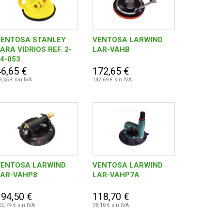
VENTOSA STANLEY
VENTOSA LARWIND
ARA VIDRIOS REF. 2-
LAR-VAHB
4-053
46,65 €
172,65 €
8,55 € sin IVA
142,69 € sin IVA
VENTOSA LARWIND
VENTOSA LARWIND
LAR-VAHP8
LAR-VAHP7A
194,50 €
118,70 €
60,74 € sin IVA
98,10 € sin IVA