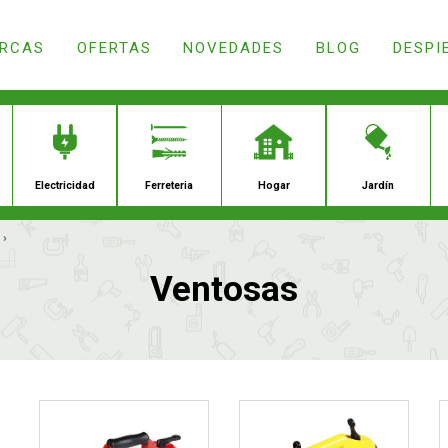
RCAS
OFERTAS
NOVEDADES
BLOG
DESPI
›
ación
Droguería
Electricidad
Ferrete
Ventosas