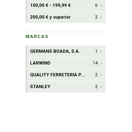
Sierras
9
100,00 € - 199,99 €
6
Taladros neumaticos
37
200,00 € y superior
2
Tijeras y Cortadoras
30
Varios
44
MARCAS
Ventosas
19
GERMANS BOADA, S.A.
1
Herramientas Electricas
638
LARWIND
14
Mini herramientas DIY
515
QUALITY FERRETERIA PLUS, S.C.C.L.
2
Generadores
114
STANLEY
2
Soldadoras
293
Elevación Sujeción y Transporte de Cargas
277
Accesorios para herramientas
1911
Carpinteria
868