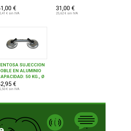
61,00 €
31,00 €
0,41 € sin IVA
25,62 € sin IVA
VENTOSA SUJECCION
OBLE EN ALUMINIO
APACIDAD: 50 KG., Ø
AZA: 115 MM.
42,95 €
5,50 € sin IVA
e