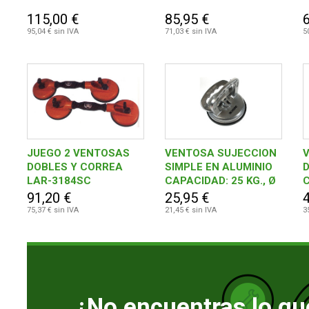
115,00 €
85,95 €
95,04 € sin IVA
71,03 € sin IVA
5
JUEGO 2 VENTOSAS
VENTOSA SUJECCION
DOBLES Y CORREA
SIMPLE EN ALUMINIO
D
LAR-3184SC
CAPACIDAD: 25 KG., Ø
C
TAZA: 123 MM.
T
91,20 €
25,95 €
75,37 € sin IVA
21,45 € sin IVA
3
¿No encuentras lo qu