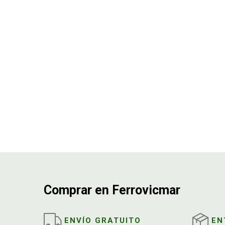
Construcción
309
Equipacion de taller
43
Limpieza
53
Comprar en Ferrovicmar
ENVÍO GRATUITO
EN