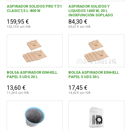
Mini herramientas DIY
515
ASPIRADOR SOLIDOS PRO T7/1
ASPIRADOR SOLIDOS Y
CLASIC7,5 L-800 W
LIQUIDOS 1400 W, 20 L
Generadores
114
INOXFUNCIÓN SOPLADO
FERROVICMAR
159,95 €
84,30 €
Soldadoras
293
132,19 € sin IVA
69,67 € sin IVA
Elevación Sujeción y Transporte de Cargas
277
DESPIECE
Accesorios para herramientas
1911
CATÁLOGOS
Carpinteria
868
Construcción
309
BOLSA ASPIRADOR EINHELL
BOLSA ASPIRADOR EINHELL
GUÍAS
PAPEL 5 UDS 20 L
PAPEL 5 UDS 30 L
Equipacion de taller
43
13,60 €
17,45 €
ENVÍOS
11,24 € sin IVA
14,42 € sin IVA
Limpieza
53
Aspiradores profesionales
47
DEVOLUCIONES
Limpiadoras de suelo
6
FORMAS DE PAGO