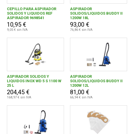
GERMANS BOADA, S.A.
1
CEPILLO PARA ASPIRADOR
ASPIRADOR
SOLIDOS Y LIQUIDOS REF
SOLIDOS/LIQUIDOS BUDDY II
ASPIRADOR 9698541
1200W 18L
J.FORNIES GOMEZ E HIJOS S.L. -SANFOR-
1
10,95 €
93,00 €
9,05 € sin IVA
76,86 € sin IVA
Karcher
16
LARWIND
7
LOMBARTE
4
NILFISK, S.A.U.
7
ASPIRADOR SOLIDOS Y
ASPIRADOR
QUALITY FERRETERIA PLUS, S.C.C.L.
6
LIQUIDOS INOX WD 5 S 1100 W
SOLIDOS/LIQUIDOS BUDDY II
25 L
1200W 12L
VIRUTEX
3
204,45 €
81,00 €
168,97 € sin IVA
66,94 € sin IVA