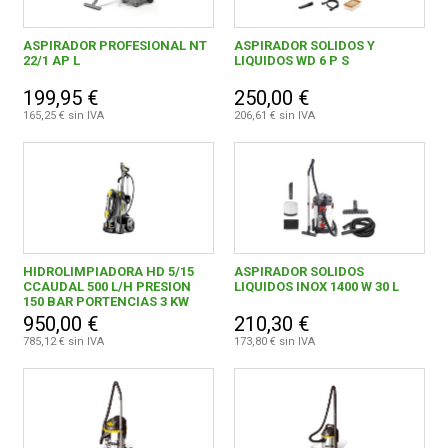
ASPIRADOR PROFESIONAL NT
ASPIRADOR SOLIDOS Y
22/1 AP L
LIQUIDOS WD 6 P S
199,95 €
250,00 €
165,25 € sin IVA
206,61 € sin IVA
HIDROLIMPIADORA HD 5/15
ASPIRADOR SOLIDOS
CCAUDAL 500 L/H PRESION
LIQUIDOS INOX 1400 W 30 L
150 BAR PORTENCIAS 3 KW
950,00 €
210,30 €
785,12 € sin IVA
173,80 € sin IVA