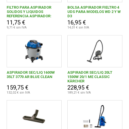
FILTRO PARA ASPIRADOR
BOLSA ASPIRADOR FIELTRO 4
SOLIDOS Y LIQUIDOS
UDS PARA MODELOS WD 2 Y W
CONDICIONES
REFERENCIA ASPIRADOR:
D3
9698541
11,75 €
16,95 €
0,00 € - 999,99 €
48
9,71 € sin IVA
14,01 € sin IVA
1.000,00 € y superior
5
AIRUM LOGISTIC, S.L.
1
ASPIRADOR SEC/LIQ 1600W
ASPIRADOR SEC/LIQ 20LT
35LT 3770 AR BLUE CLEAN
1500W 20/1 ME CLASSIC
ASLAK, S.L.
1
KÄRCHER
159,75 €
228,95 €
Ayerbe
2
132,02 € sin IVA
189,21 € sin IVA
BELLOTA HERRAMIENTAS, S.L.U.
1
COMERCIAL EINHELL, S.A.
2
DISTRIBUIDORA ERSA, S.L.
1