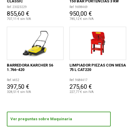
CLASSIC
150 BAR PORTENCIAS 3 KW
Ref. 23023229
Ref. 9698469
855,60 €
950,00 €
707,11 € sin IVA
785,12 € sin IVA
BARREDORA KARCHER S6
LIMPIADOR PIEZAS CON MESA
1.766-420
75 L CAT220
Ref. k452
Ref. 9684417
397,50 €
275,60 €
328,51 € sin IVA
227,77 € sin IVA
Ver preguntas sobre Maquinaria