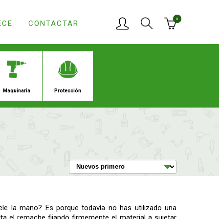
0
ECE
CONTACTAR
ria
Hogar
Jardín
Maquin
ele la mano? Es porque todavía no has utilizado una
a el remache fijando firmemente el material a sujetar