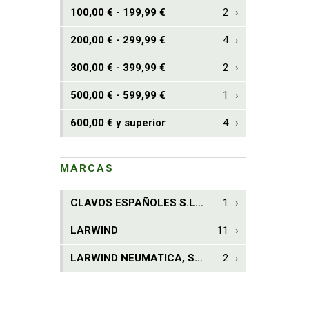
Sierras
9
100,00 € - 199,99 €
2
Taladros neumaticos
37
200,00 € - 299,99 €
4
Tijeras y Cortadoras
30
300,00 € - 399,99 €
2
Varios
44
500,00 € - 599,99 €
1
Ventosas
19
600,00 € y superior
4
Herramientas Electricas
638
Mini herramientas DIY
515
MARCAS
Generadores
114
CLAVOS ESPAÑOLES S.L. -CLAVESA-
1
Soldadoras
293
LARWIND
11
Elevación Sujeción y Transporte de Cargas
277
LARWIND NEUMATICA, S.A.
2
Accesorios para herramientas
1911
Carpinteria
868