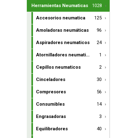
Herramientas Neumaticas
1028
Accesorios neumatica
125
Amoladoras neumáticas
96
Aspiradores neumaticos
24
Atornilladores neumaticos
1
Cepillos neumaticos
2
Cinceladores
30
Compresores
56
Consumibles
14
Engrasadoras
3
Equilibradores
40