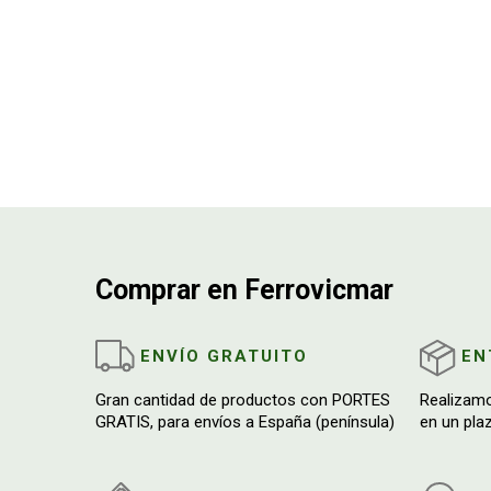
Construcción
309
Equipacion de taller
43
Limpieza
53
Comprar en Ferrovicmar
ENVÍO GRATUITO
EN
Gran cantidad de productos con PORTES
Realizam
GRATIS, para envíos a España (península)
en un pla