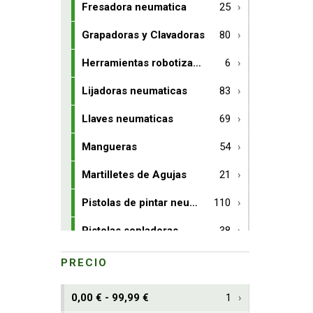
Fresadora neumatica
25
Grapadoras y Clavadoras
80
Herramientas robotizables
6
Lijadoras neumaticas
83
Llaves neumaticas
69
Mangueras
54
Martilletes de Agujas
21
Pistolas de pintar neumaticas
110
Pistolas sopladoras
38
Remachadoras
14
PRECIO
Remachadoras de tuercas
4
0,00 € - 99,99 €
1