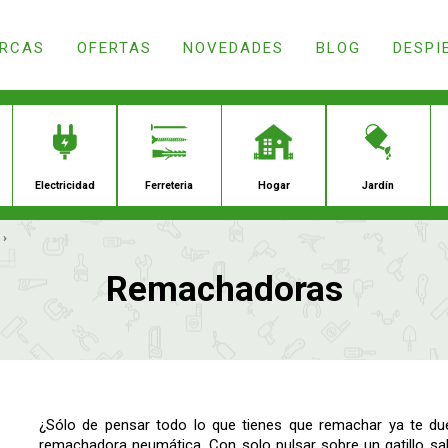
RCAS
OFERTAS
NOVEDADES
BLOG
DESPI
›
ación
Droguería
Electricidad
Ferrete
Remachadoras
¿Sólo de pensar todo lo que tienes que remachar ya te du
remachadora neumática. Con solo pulsar sobre un gatillo salt