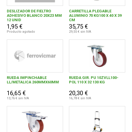
DESLIZADOR DE FIELTRO
CARRETILLA PLEGABLE
ADHESIVO BLANCO 20X23 MM
ALUMINIO 70 KG100 X 40 X 39
12 UNID
CM
1,95 €
35,75 €
Producto agotado
29,55 € sin IVA
RUEDA IMPINCHABLE
RUEDA GIR. PU 10ZVLL100-
LL/METALICA 260MMX60MM
POL 110 X 32 130 KG
16,65 €
20,30 €
13,76 € sin IVA
16,78 € sin IVA