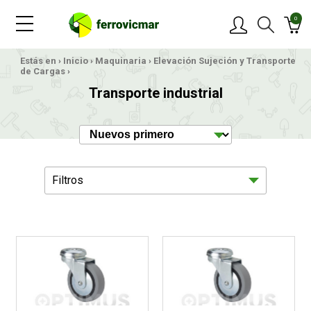
0
Estás en ›
Inicio
›
Maquinaria
›
Elevación Sujeción y Transporte
PRODUCTOS
de Cargas
›
Transporte industrial
MARCAS
OFERTAS
Filtros
NOVEDADES
BLOG
Herramientas Neumaticas
1028
CONTACTAR
Herramientas Electricas
638