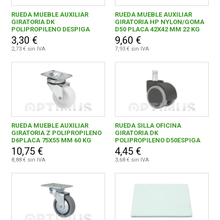
Ayerbe
41
RUEDA MUEBLE AUXILIAR
RUEDA MUEBLE AUXILIAR
GIRATORIA DK
GIRATORIA HP NYLON/GOMA
POLIPROPILENO DESPIGA
D50 PLACA 42X42 MM 22 KG
BRESME MADRID, S.L.
4
ROSCADA M 8X15 50 KG
CON FRENO
3,30 €
9,60 €
2,73 € sin IVA
7,93 € sin IVA
Brinox
2
DOSISPRAY, S.L.
2
Ferrovicmar
1
GARTES EMPRESARIAL, S.L.
5
RUEDA MUEBLE AUXILIAR
RUEDA SILLA OFICINA
GIERRE S.R.L.
3
GIRATORIA Z POLIPROPILENO
GIRATORIA DK
D6PLACA 75X55 MM 60 KG
POLIPROPILENO D50ESPIGA
LISA 11X22 50 KG
JBM CAMPLLONG, S.L.
1
10,75 €
4,45 €
8,88 € sin IVA
3,68 € sin IVA
JOSEP SALA FONT
1
MAIOL GERMANS, S.L.
1
PRAMAC IBERICA, S.A.U
5