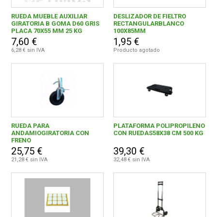
QUALITY FERRETERIA PLUS, S.C.C.L.
8
RUEDA MUEBLE AUXILIAR
DESLIZADOR DE FIELTRO
GIRATORIA B GOMA D60 GRIS
RECTANGULARBLANCO
RUEDAS ALEX, S.L.U.
20
PLACA 70X55 MM 25 KG
100X85MM
7,60 €
1,95 €
Siesa
2
6,28 € sin IVA
Producto agotado
TALLER HERMANOS CATALINA, S.A.
7
VARO IBERICA BRICOLAGE, S.L.
3
WOLFCRAFT GmbH
1
RUEDA PARA
PLATAFORMA POLIPROPILENO
ANDAMIOGIRATORIA CON
CON RUEDAS58X38 CM 500 KG
FRENO
25,75 €
39,30 €
21,28 € sin IVA
32,48 € sin IVA