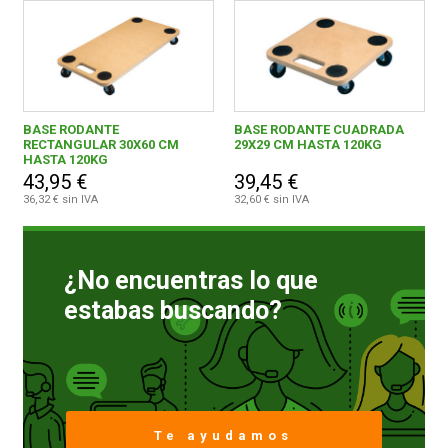
BASE RODANTE
BASE RODANTE CUADRADA
RECTANGULAR 30X60 CM
29X29 CM HASTA 120KG
HASTA 120KG
43,95 €
39,45 €
36,32 € sin IVA
32,60 € sin IVA
¿No encuentras lo que
estabas buscando?
Te ayudamos