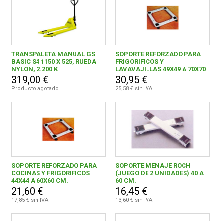
TRANSPALETA MANUAL GS
SOPORTE REFORZADO PARA
BASIC S4 1150 X 525, RUEDA
FRIGORIFICOS Y
NYLON, 2.200 K
LAVAVAJILLAS 49X49 A 70X70
CM.
319,00 €
30,95 €
Producto agotado
25,58 € sin IVA
SOPORTE REFORZADO PARA
SOPORTE MENAJE ROCH
COCINAS Y FRIGORIFICOS
(JUEGO DE 2 UNIDADES) 40 A
44X44 A 60X60 CM.
60 CM.
21,60 €
16,45 €
17,85 € sin IVA
13,60 € sin IVA