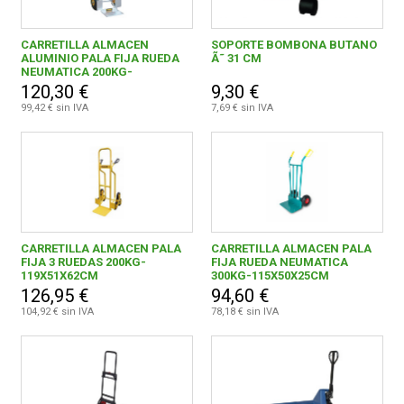
CARRETILLA ALMACEN
SOPORTE BOMBONA BUTANO
ALUMINIO PALA FIJA RUEDA
Ã˜ 31 CM
NEUMATICA 200KG-
117X30X46CM
120,30 €
9,30 €
99,42 € sin IVA
7,69 € sin IVA
CARRETILLA ALMACEN PALA
CARRETILLA ALMACEN PALA
FIJA 3 RUEDAS 200KG-
FIJA RUEDA NEUMATICA
119X51X62CM
300KG-115X50X25CM
126,95 €
94,60 €
104,92 € sin IVA
78,18 € sin IVA