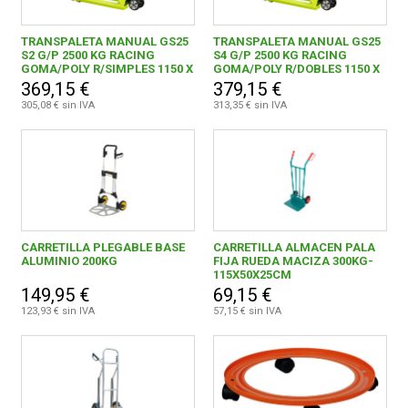
TRANSPALETA MANUAL GS25
TRANSPALETA MANUAL GS25
S2 G/P 2500 KG RACING
S4 G/P 2500 KG RACING
GOMA/POLY R/SIMPLES 1150 X
GOMA/POLY R/DOBLES 1150 X
525
525
369,15 €
379,15 €
305,08 € sin IVA
313,35 € sin IVA
CARRETILLA PLEGABLE BASE
CARRETILLA ALMACEN PALA
ALUMINIO 200KG
FIJA RUEDA MACIZA 300KG-
115X50X25CM
149,95 €
69,15 €
123,93 € sin IVA
57,15 € sin IVA