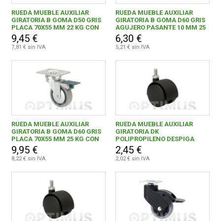
Equipacion de taller
43
RUEDA MUEBLE AUXILIAR
RUEDA MUEBLE AUXILIAR
Limpieza
53
GIRATORIA B GOMA D50 GRIS
GIRATORIA B GOMA D60 GRIS
CONDICIONES
PLACA 70X55 MM 22 KG CON
AGUJERO PASANTE 10 MM 25
FRENO
KG
9,45 €
6,30 €
7,81 € sin IVA
5,21 € sin IVA
0,00 € - 999,99 €
98
1.000,00 € - 1.999,99 €
9
2.000,00 € - 2.999,99 €
1
RUEDA MUEBLE AUXILIAR
RUEDA MUEBLE AUXILIAR
GIRATORIA B GOMA D60 GRIS
GIRATORIA DK
3.000,00 € y superior
2
PLACA 70X55 MM 25 KG CON
POLIPROPILENO DESPIGA
FRENO
ROSCADA M 6X15 20 KG
9,95 €
2,45 €
8,22 € sin IVA
2,02 € sin IVA
ALTUNA HERMANOS, S.A.
2
ASLAK MACHINES & TOOLS, S.L.
1