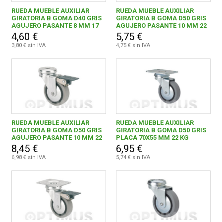
Mini herramientas DIY
515
RUEDA MUEBLE AUXILIAR
RUEDA MUEBLE AUXILIAR
GIRATORIA B GOMA D40 GRIS
GIRATORIA B GOMA D50 GRIS
Generadores
114
AGUJERO PASANTE 8 MM 17
AGUJERO PASANTE 10 MM 22
FERROVICMAR
KG
KG
4,60 €
5,75 €
Soldadoras
293
3,80 € sin IVA
4,75 € sin IVA
Elevación Sujeción y Transporte de Cargas
277
DESPIECE
Eslingas
40
CATÁLOGOS
Transporte industrial
110
Elevacion de cargas
4
RUEDA MUEBLE AUXILIAR
RUEDA MUEBLE AUXILIAR
GUÍAS
GIRATORIA B GOMA D50 GRIS
GIRATORIA B GOMA D50 GRIS
AGUJERO PASANTE 10 MM 22
PLACA 70X55 MM 22 KG
Sujecion de cargas
123
KG CON FRENO
8,45 €
6,95 €
ENVÍOS
6,98 € sin IVA
5,74 € sin IVA
Accesorios para herramientas
1911
Carpinteria
868
DEVOLUCIONES
Construcción
309
FORMAS DE PAGO