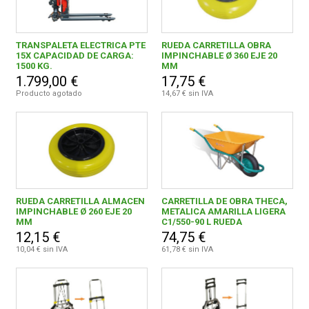
TRANSPALETA ELECTRICA PTE
RUEDA CARRETILLA OBRA
15X CAPACIDAD DE CARGA:
IMPINCHABLE Ø 360 EJE 20
1500 KG.
MM
1.799,00 €
17,75 €
Producto agotado
14,67 € sin IVA
RUEDA CARRETILLA ALMACEN
CARRETILLA DE OBRA THECA,
IMPINCHABLE Ø 260 EJE 20
METALICA AMARILLA LIGERA
MM
C1/550-90 L RUEDA
NEUMATICA
12,15 €
74,75 €
10,04 € sin IVA
61,78 € sin IVA