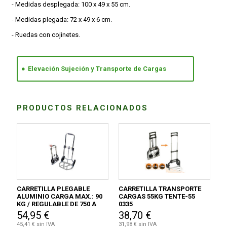
- Medidas desplegada: 100 x 49 x 55 cm.
- Medidas plegada: 72 x 49 x 6 cm.
- Ruedas con cojinetes.
Elevación Sujeción y Transporte de Cargas
PRODUCTOS RELACIONADOS
CARRETILLA PLEGABLE
CARRETILLA TRANSPORTE
ALUMINIO CARGA MAX.: 90
CARGAS 55KG TENTE-55
KG / REGULABLE DE 750 A
0335
1020 MM.
54,95 €
38,70 €
45,41 € sin IVA
31,98 € sin IVA