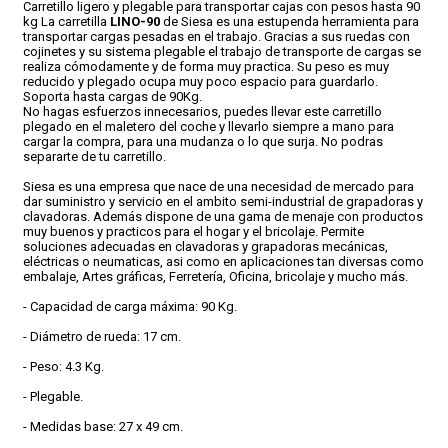
Carretillo ligero y plegable para transportar cajas con pesos hasta 90
kg La carretilla
LINO-90
de Siesa es una estupenda herramienta para
transportar cargas pesadas en el trabajo. Gracias a sus ruedas con
CONDICIONES
cojinetes y su sistema plegable el trabajo de transporte de cargas se
realiza cómodamente y de forma muy practica. Su peso es muy
reducido y plegado ocupa muy poco espacio para guardarlo.
Soporta hasta cargas de 90Kg.
No hagas esfuerzos innecesarios, puedes llevar este carretillo
plegado en el maletero del coche y llevarlo siempre a mano para
cargar la compra, para una mudanza o lo que surja. No podras
separarte de tu carretillo.
Siesa es una empresa que nace de una necesidad de mercado para
dar suministro y servicio en el ambito semi-industrial de grapadoras y
clavadoras. Además dispone de una gama de menaje con productos
muy buenos y practicos para el hogar y el bricolaje. Permite
soluciones adecuadas en clavadoras y grapadoras mecánicas,
eléctricas o neumaticas, asi como en aplicaciones tan diversas como
embalaje, Artes gráficas, Ferretería, Oficina, bricolaje y mucho más.
- Capacidad de carga máxima: 90 Kg.
- Diámetro de rueda: 17 cm.
- Peso: 4.3 Kg.
- Plegable.
- Medidas base: 27 x 49 cm.