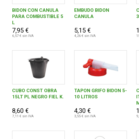
BIDON CON CANULA
EMBUDO BIDON
PARA COMBUSTIBLE 5
CANULA
3
L
7,95 €
5,15 €
6,57 € sin IVA
4,26 € sin IVA
1
CUBO CONST OBRA
TAPON GRIFO BIDON 5-
15LT PL NEGRO FIEL K.
10 LITROS
I
8,60 €
4,30 €
7,11 € sin IVA
3,55 € sin IVA
9