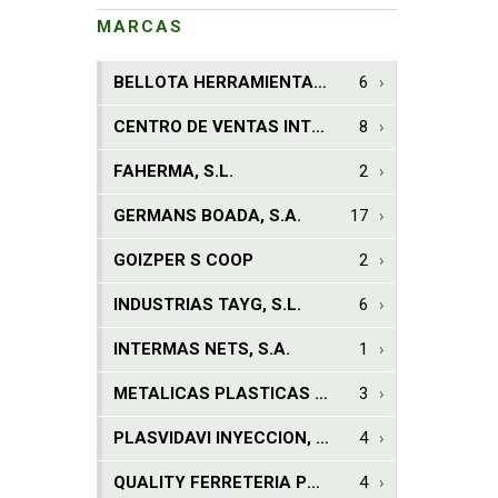
MARCAS
BELLOTA HERRAMIENTAS, S.L.U.
6
CENTRO DE VENTAS INTER. KOMERCIAL, S.A.
8
FAHERMA, S.L.
2
GERMANS BOADA, S.A.
17
GOIZPER S COOP
2
INDUSTRIAS TAYG, S.L.
6
INTERMAS NETS, S.A.
1
METALICAS PLASTICAS JAR, S.L.
3
PLASVIDAVI INYECCION, S.L.
4
QUALITY FERRETERIA PLUS, S.C.C.L.
4