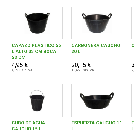
CAPAZO PLASTICO 55
CARBONERA CAUCHO
C
L ALTO 33 CM BOCA
20 L
53 CM
4,95 €
20,15 €
3
4,09 € sin IVA
16,65 € sin IVA
2
CUBO DE AGUA
ESPUERTA CAUCHO 11
CAUCHO 15 L
L
L