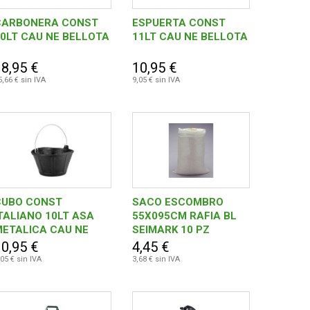
CARBONERA CONST
ESPUERTA CONST
0LT CAU NE BELLOTA
11LT CAU NE BELLOTA
18,95 €
10,95 €
5,66 € sin IVA
9,05 € sin IVA
CUBO CONST
SACO ESCOMBRO
TALIANO 10LT ASA
55X095CM RAFIA BL
METALICA CAU NE
SEIMARK 10 PZ
BELLOTA
10,95 €
4,45 €
,05 € sin IVA
3,68 € sin IVA