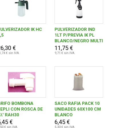
ULVERIZADOR IK HC
PULVERIZADOR IND
,5
1LT P/PREVIA IK PL
BLANCO/NEGRO MULTI
TR B/
26,30 €
11,75 €
1,74 € sin IVA
9,71 € sin IVA
GRIFO BOMBONA
SACO RAFIA PACK 10
EPLI CON ROSCA DE
UNIDADES 60X100 CM
\" RAH30
BLANCO
,45 €
6,45 €
,50 € sin IVA
5,33 € sin IVA