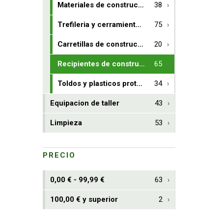
Materiales de construccion
38
Trefileria y cerramientos de obra
75
Carretillas de construccion
20
Recipientes de construccion
65
Toldos y plasticos protectores
34
Equipacion de taller
43
Limpieza
53
PRECIO
0,00 € - 99,99 €
63
100,00 € y superior
2