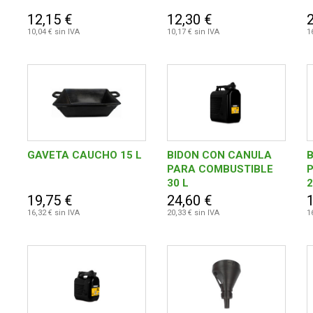
12,15 €
12,30 €
10,04 € sin IVA
10,17 € sin IVA
1
GAVETA CAUCHO 15 L
BIDON CON CANULA
PARA COMBUSTIBLE
30 L
2
19,75 €
24,60 €
16,32 € sin IVA
20,33 € sin IVA
1