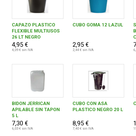
CAPAZO PLASTICO
CUBO GOMA 12 LAZUL
FLEXIBLE MULTIUSOS
B
26 LT NEGRO
4,95 €
2,95 €
7
4,09 € sin IVA
2,44 € sin IVA
6
BIDON JERRICAN
CUBO CON ASA
APILABLE SIN TAPON
PLASTICO NEGRO 20 L
5 L
7,30 €
8,95 €
6,03 € sin IVA
7,40 € sin IVA
1