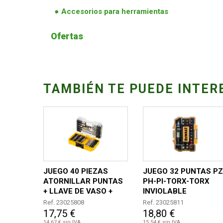
Accesorios para herramientas
Ofertas
TAMBIÉN TE PUEDE INTER
JUEGO 40 PIEZAS
JUEGO 32 PUNTAS PZ
ATORNILLAR PUNTAS
PH-PI-TORX-TORX
+ LLAVE DE VASO +
INVIOLABLE
GUIA TELESCÓPICA
HEXAGONAL Y
Ref. 23025808
Ref. 23025811
ADAPTADO
17,75 €
18,80 €
14,67 € sin IVA
15,54 € sin IVA