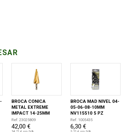
ESAR
-
BROCA CONICA
BROCA MAD NIVEL 04-
METAL EXTREME
05-06-08-10MM
IMPACT 14-25MM
NV115510 5 PZ
Ref. 23025809
Ref. 1005435
42,00 €
6,30 €
34,71 € sin IVA
5,21 € sin IVA