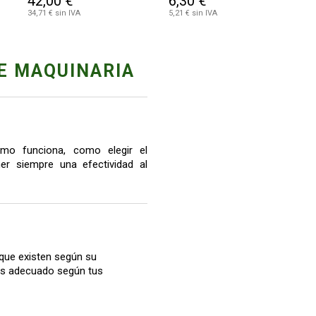
42,00 €
6,30 €
34,71 € sin IVA
5,21 € sin IVA
E MAQUINARIA
mo funciona, como elegir el
r siempre una efectividad al
que existen según su
más adecuado según tus