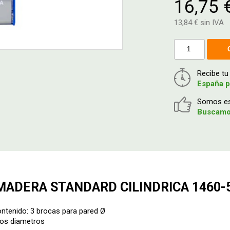
16,75 
13,84 € sin IVA
Recibe t
España p
Somos esp
Buscamos
ADERA STANDARD CILINDRICA 1460-5
ontenido: 3 brocas para pared Ø
mos diametros