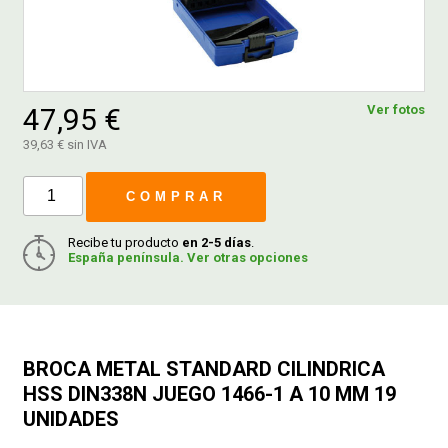
FERROVICMAR
47,95 €
Ver fotos
DESPIECE
39,63 € sin IVA
CATÁLOGOS
COMPRAR
Recibe tu producto
en 2-5 días
.
GUÍAS
España península. Ver otras opciones
ENVÍOS
BROCA METAL STANDARD CILINDRICA
DEVOLUCIONES
HSS DIN338N JUEGO 1466-1 A 10 MM 19
UNIDADES
FORMAS DE PAGO