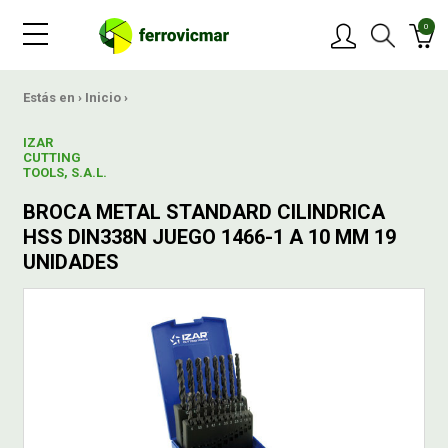
0
PRODUCTOS
Estás en ›
Inicio
›
IZAR
MARCAS
CUTTING
TOOLS, S.A.L.
BROCA METAL STANDARD CILINDRICA
OFERTAS
HSS DIN338N JUEGO 1466-1 A 10 MM 19
UNIDADES
NOVEDADES
BLOG
CONTACTAR