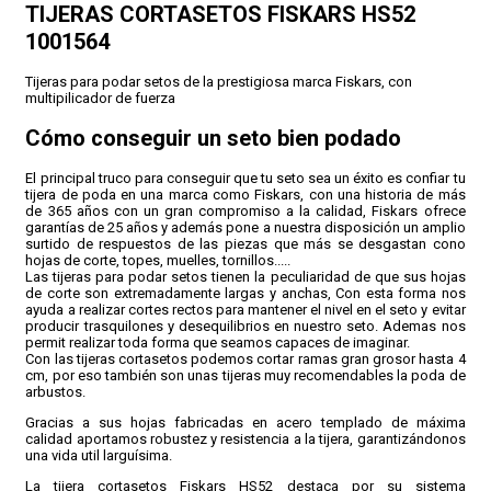
TIJERAS CORTASETOS FISKARS HS52
1001564
CONDICIONES
Tijeras para podar setos de la prestigiosa marca Fiskars, con
multipilicador de fuerza
Cómo conseguir un seto bien podado
El principal truco para conseguir que tu seto sea un éxito es confiar tu
tijera de poda en una marca como Fiskars, con una historia de más
de 365 años con un gran compromiso a la calidad, Fiskars ofrece
garantías de 25 años y además pone a nuestra disposición un amplio
surtido de respuestos de las piezas que más se desgastan cono
hojas de corte, topes, muelles, tornillos.....
Las tijeras para podar setos tienen la peculiaridad de que sus hojas
de corte son extremadamente largas y anchas, Con esta forma nos
ayuda a realizar cortes rectos para mantener el nivel en el seto y evitar
producir trasquilones y desequilibrios en nuestro seto. Ademas nos
permit realizar toda forma que seamos capaces de imaginar.
Con las tijeras cortasetos podemos cortar ramas gran grosor hasta 4
cm, por eso también son unas tijeras muy recomendables la poda de
arbustos.
Gracias a sus hojas fabricadas en acero templado de máxima
calidad aportamos robustez y resistencia a la tijera, garantizándonos
una vida util larguísima.
La tijera cortasetos Fiskars HS52 destaca por su sistema