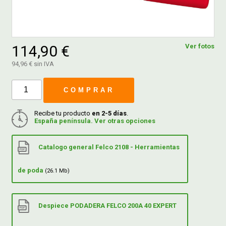
FERROVICMAR
114,90 €
Ver fotos
94,96 € sin IVA
DESPIECE
COMPRAR
CATÁLOGOS
Recibe tu producto
en 2-5 días
.
España península. Ver otras opciones
GUÍAS
Catalogo general Felco 2108 - Herramientas
ENVÍOS
de poda
(26.1 Mb)
DEVOLUCIONES
Despiece PODADERA FELCO 200A 40 EXPERT
FORMAS DE PAGO