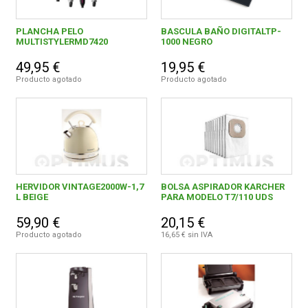
NESTLE ESPAÑA, S.A.
6
PLANCHA PELO
BASCULA BAÑO DIGITALTP-
MULTISTYLERMD7420
1000 NEGRO
NOVAEM Distec, S.L.
3
49,95 €
19,95 €
PENGO SPAZIO CASA, S.L.
2
Producto agotado
Producto agotado
PROCTER GAMBLE ESPANA S.A.U
4
PROCTER & GAMBLE ESPANA, S.A.
18
PRODUCTOS ORG.LOGIST.TRADE INTERN., S.A.
3
QUALIMAX INTERNACIONAL, S.L.
3
HERVIDOR VINTAGE2000W-1,7
BOLSA ASPIRADOR KARCHER
L BEIGE
PARA MODELO T7/110 UDS
QUALITY FERRETERIA PLUS, S.C.C.L.
53
59,90 €
20,15 €
Producto agotado
16,65 € sin IVA
RIVER INTERNACIONAL, S.A.
51
SEVERIN ELECTRODOM ESPANA, S.L.
4
SEVERIN ELECTRODOM. ESPAÑA, S.L.
6