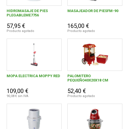
ELEC. CANDELSA, S.A. (UFESA)
1
HIDROMASAJE DE PIES
MASAJEADOR DE PIESFM-90
ELECTRODOMESTICOS JATA, S.A.
55
PLEGABLEME7756
57,95 €
165,00 €
ELECTRODOMESTICOS TAURUS, S.L.
49
Producto agotado
Producto agotado
ESBO LOGISTICS SYSTEMS, S.L.
4
EURO MADA, S.L.
1
EXCLUSIVAS 2R, S.A.
1
FABRICADOS INOXIDABLES,S.A.
1
MOPA ELECTRICA MOPPY RED
PALOMITERO
PEQUEÑO40X20X18 CM
FERRESTOCK S.L.
8
109,00 €
52,40 €
GARCIMA, S.L.
11
90,08 € sin IVA
Producto agotado
GARHE, S.A.
4
GROUPE SEB IBERICA, S.A.
51