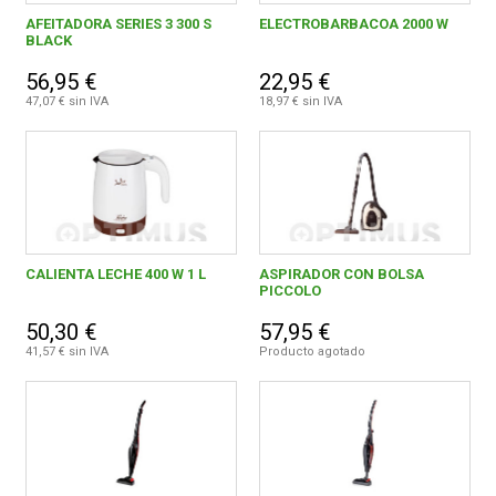
Baños y sanitarios
1028
AFEITADORA SERIES 3 300 S
ELECTROBARBACOA 2000 W
BLACK
Electronica
198
FERROVICMAR
56,95 €
22,95 €
Menaje
5102
47,07 € sin IVA
18,97 € sin IVA
Ordenacion
621
DESPIECE
Decoración
296
CATÁLOGOS
Regalos
91
PAE
662
CALIENTA LECHE 400 W 1 L
ASPIRADOR CON BOLSA
GUÍAS
PICCOLO
Planchado y cuidado de ropa
35
50,30 €
57,95 €
ENVÍOS
41,57 € sin IVA
Producto agotado
Limpieza del hogar
152
Electrodomesticos de cocina
316
DEVOLUCIONES
Cuidado personal
159
FORMAS DE PAGO