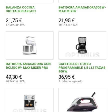
ALFA DYSER, S.L.
7
BALANZA COCINA
BATIDORA AMASADORA500 W-
DIGITALBREAKFAST
MAX MIXER
ALTERNLLUM GRUP, S.L.
7
21,75 €
21,95 €
17,98 € sin IVA
18,14 € sin IVA
B&B TRENDS, S.L.
6
BABYLISS IBERICA, S.L.U.
3
BCN ECOSAN, S.L.
1
BOJ OLAÑETA, S.L.
1
BATIDORA AMASADORA CON
CAFETERA DE GOTEO
BONFILEX, S.A.
3
BOL500 W- MAX MIXER PRO
PROGRAMABLE 1,5 L12 TAZAS
900 W
BSH ELECTRODOMESTICOS ESPAÑA, S.A.
4
49,30 €
36,95 €
40,74 € sin IVA
Producto agotado
BUENO HERMANOS, S.A.
11
CANDY HOOVER ELECTRODOMESTICOS, S.A.
1
CHECKPOINT SYSTEMS ESPANA, S.L.U.
1