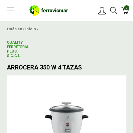
0
PRODUCTOS
Estás en ›
Inicio
›
QUALITY
MARCAS
FERRETERIA
PLUS,
S.C.C.L.
OFERTAS
ARROCERA 350 W 4 TAZAS
NOVEDADES
BLOG
CONTACTAR