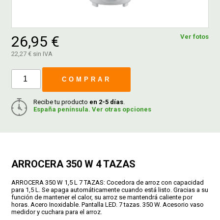
FERROVICMAR
26,95 €
Ver fotos
22,27 € sin IVA
DESPIECE
COMPRAR
CATÁLOGOS
Recibe tu producto
en 2-5 días
.
España península. Ver otras opciones
GUÍAS
ENVÍOS
ARROCERA 350 W 4 TAZAS
ARROCERA 350 W 1,5 L 7 TAZAS: Cocedora de arroz con capacidad
DEVOLUCIONES
para 1,5 L. Se apaga automáticamente cuando está listo. Gracias a su
función de mantener el calor, su arroz se mantendrá caliente por
horas. Acero Inoxidable. Pantalla LED. 7 tazas. 350 W. Acesorio vaso
medidor y cuchara para el arroz.
FORMAS DE PAGO