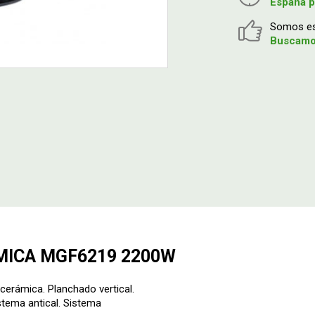
España p
Somos esp
Buscamos
MICA MGF6219 2200W
cerámica. Planchado vertical.
stema antical. Sistema