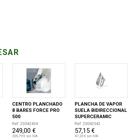
ESAR
CENTRO PLANCHADO
PLANCHA DE VAPOR
8 BARES FORCE PRO
SUELA BIDIRECCIONAL
500
SUPERCERAMIC
2400W
Ref. 23042434
Ref. 23042542
249,00 €
57,15 €
205,79 € sin IVA
47,23 € sin IVA