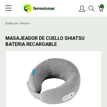
0
PRODUCTOS
Estás en ›
Inicio
›
MARCAS
MASAJEADOR DE CUELLO SHIATSU
BATERIA RECARGABLE
OFERTAS
NOVEDADES
BLOG
CONTACTAR