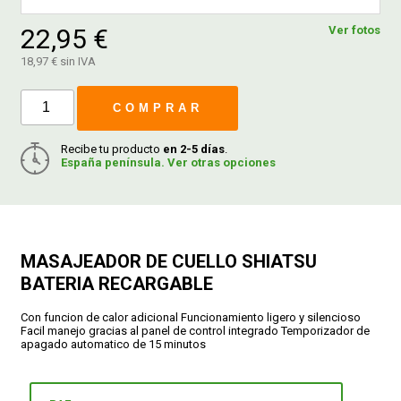
22,95 €
Ver fotos
FERROVICMAR
18,97 € sin IVA
COMPRAR
DESPIECE
Recibe tu producto
en 2-5 días
.
España península. Ver otras opciones
CATÁLOGOS
GUÍAS
MASAJEADOR DE CUELLO SHIATSU
BATERIA RECARGABLE
ENVÍOS
Con funcion de calor adicional Funcionamiento ligero y silencioso
Facil manejo gracias al panel de control integrado Temporizador de
DEVOLUCIONES
apagado automatico de 15 minutos
FORMAS DE PAGO