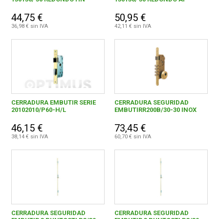
200,00 € - 299,99 €
30
44,75 €
50,95 €
36,98 € sin IVA
42,11 € sin IVA
300,00 € - 399,99 €
9
400,00 € y superior
4
CERRADURA EMBUTIR SERIE
CERRADURA SEGURIDAD
ABUS IBERICA, S.L.U.
40
20102010/P60-H/L
EMBUTIRR200B/30-30 INOX
46,15 €
73,45 €
AMILIBIA Y DE LA IGLESIA, S.A.
9
38,14 € sin IVA
60,70 € sin IVA
ARQUETAS, S.L.
1
ARREGUI BUZONES Y SIST.DE SEGURIDAD S.L.
4
AZBE B. ZUBIA, S.A.U.
31
BTV, S.L.
1
CERRADURA SEGURIDAD
CERRADURA SEGURIDAD