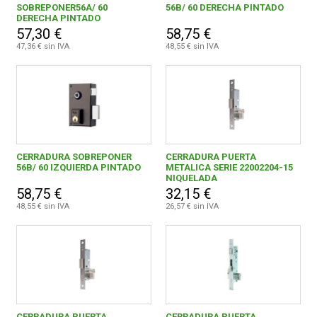
TAFEC, S.A.
1
SOBREPONER56A/ 60
56B/ 60 DERECHA PINTADO
DERECHA PINTADO
TALLERES ABSA, S.A.
5
2000090709140
57,30 €
58,75 €
47,36 € sin IVA
48,55 € sin IVA
TALLERES AGA, S.A.
2
TALLERES DE ESCORIAZA, S.A.
194
UCEM SISTEMAS DE SEGURIDAD S.A.
10
URKO-TOOLS, S.A.
2
CERRADURA SOBREPONER
CERRADURA PUERTA
56B/ 60 IZQUIERDA PINTADO
METALICA SERIE 22002204-15
NIQUELADA
58,75 €
32,15 €
48,55 € sin IVA
26,57 € sin IVA
CERRADURA PUERTA
CERRADURA PUERTA