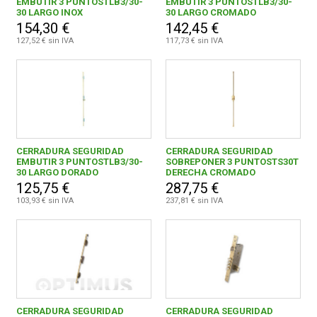
EMBUTIR 3 PUNTOSTLB3/30-
EMBUTIR 3 PUNTOSTLB3/30-
CERRADURAS ISEO IBERICA, S.L.
22
30 LARGO INOX
30 LARGO CROMADO
154,30 €
142,45 €
CERRAJERA VALENCIANA, S.A.
2
127,52 € sin IVA
117,73 € sin IVA
CERRAJERIA ARCU, S.A.
28
CISA CERRADURAS, S.A.
5
DOM-MCM, S.A.U.
13
CERRADURA SEGURIDAD
CERRADURA SEGURIDAD
EMILIO TORTAJADA, S.L.
1
EMBUTIR 3 PUNTOSTLB3/30-
SOBREPONER 3 PUNTOSTS30T
30 LARGO DORADO
DERECHA CROMADO
EZCURRA-ESKO, S.A.
49
125,75 €
287,75 €
103,93 € sin IVA
237,81 € sin IVA
FAC SEGURIDAD, S.A.
3
FACTORIA DE IDEAS PRAC. PARA EL HOGAR SL
1
HERRAJES STANDARD, S.L.
10
HOPPE
3
CERRADURA SEGURIDAD
CERRADURA SEGURIDAD