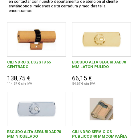
en contactar con nuestro departamento de atención al cliente,
Cerrajeria
1299
enviándonos imágenes de tu cerradura y medidas te la
encontramos.
Antirrobos y bloqueos
44
FERROVICMAR
Buzones y cajas fuertes
235
Cables y cadenas
175
DESPIECE
Candados
197
CATÁLOGOS
CILINDRO S.T.S./ST8 65
ESCUDO ALTA SEGURIDAD70
Cerraduras
648
CENTRADO
MM LATON PULIDO
Antigüedades
11
138,75 €
66,15 €
GUÍAS
114,67 € sin IVA
54,67 € sin IVA
Productos para el automovil
157
ENVÍOS
Herramientas de Corte
311
Alambre, muelles y sirgas
1701
DEVOLUCIONES
Cuerdas y cintas
349
ESCUDO ALTA SEGURIDAD70
CILINDRO SERVICIOS
FORMAS DE PAGO
MM NIQUELADO
PUBLICOS 40 MMCOMPAÑIA