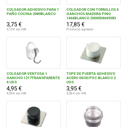
TESA TAPE, S.A.
21
COLGADOR ADHESIVO PARA 1
COLGADOR CON TORNILLOS 4
PAÑO COCINA 2089BLANCO
GANCHOS MADERA PINO
VERSA HOME, S.A.
2
1464BLANCO 2000054649383
3,75 €
17,85 €
3,10 € sin IVA
Producto agotado
COLGADOR VENTOSA 1
TOPE DE PUERTA ADHESIVO
GANCHO 1217TRANSPARENTE
ACERO INOX/PVC BLANCO 2
4 UDS
UDS
4,95 €
3,95 €
4,09 € sin IVA
3,26 € sin IVA