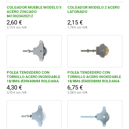
Fontanería
1572
COLGADOR MUEBLE MODELO 5
COLGADOR MODELO 2 ACERO
Burletes y tapajuntas
145
ACERO ZINCADO
LATONADO
CONDICIONES
8413023420212
2,60 €
2,15 €
Topes y perchas adhesivas
212
2,15 € sin IVA
1,78 € sin IVA
0,00 € - 9,99 €
173
10,00 € - 19,99 €
28
POLEA TENDEDERO CON
POLEA TENDEDERO CON
TORNILLO ACERO INOXIDABLE
TORNILLO ACERO INOXIDABLE
20,00 € - 29,99 €
8
18/8M6 Ø39X40MM ROLDANA
18/8M6 Ø34X50MM ROLDANA
PLASTICO
LATON
4,30 €
6,75 €
30,00 € - 39,99 €
2
3,55 € sin IVA
5,58 € sin IVA
40,00 € y superior
1