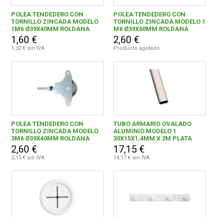
3M
3
POLEA TENDEDERO CON
POLEA TENDEDERO CON
TORNILLO ZINCADA MODELO
TORNILLO ZINCADA MODELO 1
1M6 Ø39X40MM ROLDANA
M6 Ø39X60MM ROLDANA
AMILIBIA Y DE LA IGLESIA, S.A.
15
PLASTICO
METALICA
1,60 €
2,60 €
1,32 € sin IVA
Producto agotado
Brinox
35
HERRAJES NESU, S.L.
15
Inofix
112
J. JOSE VERGES, S.A.
2
POLEA TENDEDERO CON
TUBO ARMARIO OVALADO
KOOK TIME PRODUCTS, S.L.
3
TORNILLO ZINCADA MODELO
ALUMINIO MODELO 1
3M6 Ø39X40MM ROLDANA
30X15X1,4MM X 2M PLATA
METALICCA
8413023184435
M. PASCUAL, S.L.
1
2,60 €
17,15 €
2,15 € sin IVA
14,17 € sin IVA
PLASTICOS TATAY, S.A.
1
QUALITY FERRETERIA PLUS, S.C.C.L.
1
SUMICROM, S.L.
1