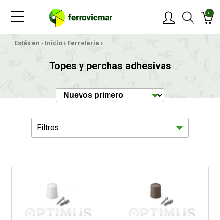
0
Estás en ›
Inicio
›
Ferreteria
›
PRODUCTOS
Topes y perchas adhesivas
MARCAS
OFERTAS
Filtros
NOVEDADES
BLOG
Medición
511
CONTACTAR
Herramientas Manuales
2183