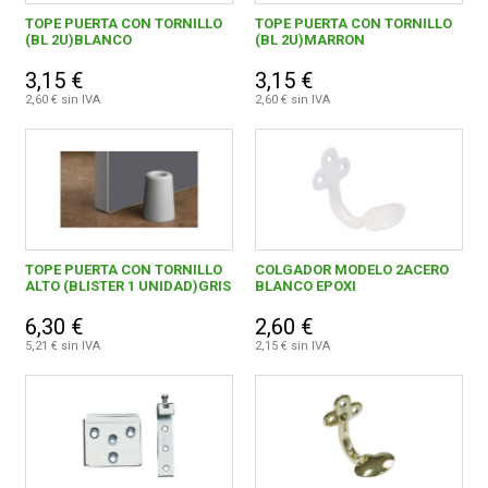
Cerrajeria
1299
TOPE PUERTA CON TORNILLO
TOPE PUERTA CON TORNILLO
(BL 2U)BLANCO
(BL 2U)MARRON
Antigüedades
11
FERROVICMAR
3,15 €
3,15 €
Productos para el automovil
157
2,60 € sin IVA
2,60 € sin IVA
Herramientas de Corte
311
DESPIECE
Alambre, muelles y sirgas
1701
CATÁLOGOS
Cuerdas y cintas
349
Fijación y Tornilleria
2787
TOPE PUERTA CON TORNILLO
COLGADOR MODELO 2ACERO
GUÍAS
ALTO (BLISTER 1 UNIDAD)GRIS
BLANCO EPOXI
Albañilería y yesero
340
6,30 €
2,60 €
ENVÍOS
5,21 € sin IVA
2,15 € sin IVA
Escaleras
182
Varios ferreteria
29
DEVOLUCIONES
Cizallas y Tijeras
25
FORMAS DE PAGO