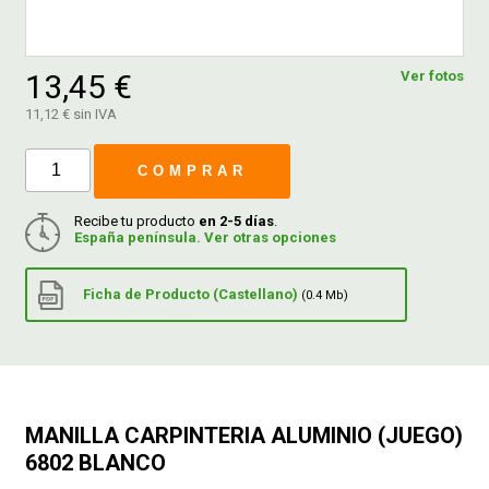
FERROVICMAR
13,45 €
Ver fotos
11,12 € sin IVA
DESPIECE
COMPRAR
CATÁLOGOS
Recibe tu producto
en 2-5 días
.
España península. Ver otras opciones
GUÍAS
Ficha de Producto (Castellano)
(0.4 Mb)
ENVÍOS
DEVOLUCIONES
MANILLA CARPINTERIA ALUMINIO (JUEGO)
6802 BLANCO
FORMAS DE PAGO