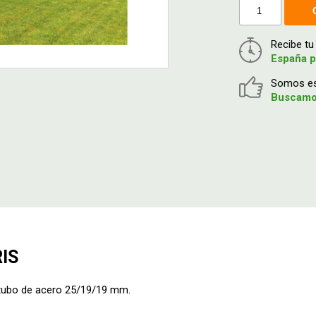
Recibe t
España p
Somos esp
Buscamos
IS
 tubo de acero 25/19/19 mm.