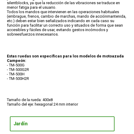
silentblocks, ya que la reducción de las vibraciones se traduce en
menor fatiga para el usuario.
Todos los mandos que intervienen en las operaciones habituales
(embrague, frenos, cambio de marchas, mando de acciónmantenida,
etc.) deben estar bien señalizados indicando en cada caso su
función para facilitar un correcto uso y situados de forma que sean
accesibles y fáciles de usar, evitando gestos incómodos y
sobreesfuerzos innecesarios.
Estas ruedas son específicas para los modelos de motoazada
Campeón:
- TM-500G
- TM-500G2R
- TM-500H
- TM-500H2R
Tamaño de la rueda: 400x8
Tamaño del eje: hexagonal 24 mm interior
Jardín