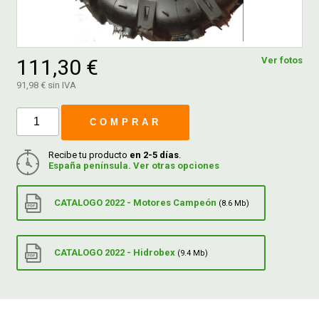
FERROVICMAR
111,30 €
Ver fotos
91,98 € sin IVA
DESPIECE
COMPRAR
CATÁLOGOS
Recibe tu producto
en 2-5 días
.
España península. Ver otras opciones
GUÍAS
CATALOGO 2022 - Motores Campeón
(8.6 Mb)
ENVÍOS
CATALOGO 2022 - Hidrobex
(9.4 Mb)
DEVOLUCIONES
FORMAS DE PAGO