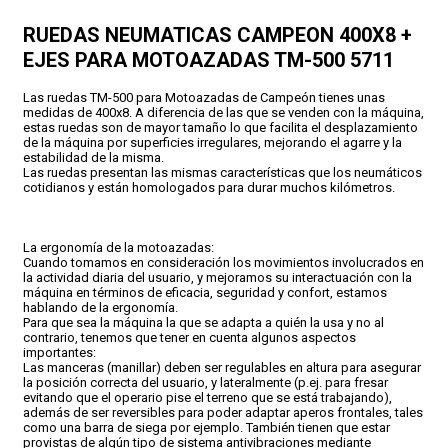
RUEDAS NEUMATICAS CAMPEON 400X8 +
CONDICIONES
EJES PARA MOTOAZADAS TM-500 5711
Las ruedas TM-500 para Motoazadas de Campeón tienes unas
medidas de 400x8. A diferencia de las que se venden con la máquina,
estas ruedas son de mayor tamaño lo que facilita el desplazamiento
de la máquina por superficies irregulares, mejorando el agarre y la
estabilidad de la misma.
Las ruedas presentan las mismas características que los neumáticos
cotidianos y están homologados para durar muchos kilómetros.
La ergonomía de la motoazadas:
Cuando tomamos en consideración los movimientos involucrados en
la actividad diaria del usuario, y mejoramos su interactuación con la
máquina en términos de eficacia, seguridad y confort, estamos
hablando de la ergonomía.
Para que sea la máquina la que se adapta a quién la usa y no al
contrario, tenemos que tener en cuenta algunos aspectos
importantes:
Las manceras (manillar) deben ser regulables en altura para asegurar
la posición correcta del usuario, y lateralmente (p.ej. para fresar
evitando que el operario pise el terreno que se está trabajando),
además de ser reversibles para poder adaptar aperos frontales, tales
como una barra de siega por ejemplo. También tienen que estar
provistas de algún tipo de sistema antivibraciones mediante