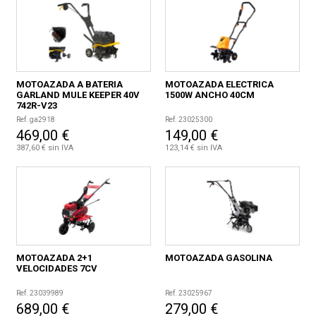
MOTOAZADA A BATERIA
MOTOAZADA ELECTRICA
GARLAND MULE KEEPER 40V
1500W ANCHO 40CM
742R-V23
Ref. ga2918
Ref. 23025300
469,00 €
149,00 €
387,60 € sin IVA
123,14 € sin IVA
MOTOAZADA 2+1
MOTOAZADA GASOLINA
VELOCIDADES 7CV
Ref. 23039989
Ref. 23025967
689,00 €
279,00 €