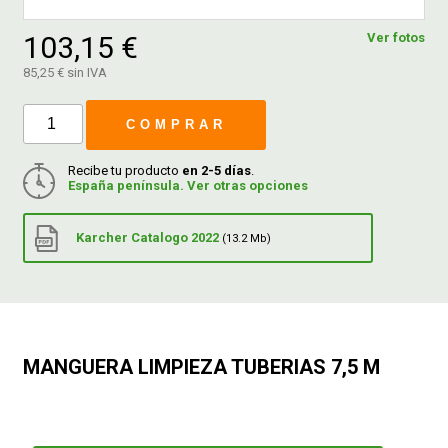
103,15 €
Ver fotos
FERROVICMAR
85,25 € sin IVA
COMPRAR
DESPIECE
Recibe tu producto
en 2-5 días
.
España península. Ver otras opciones
CATÁLOGOS
Karcher Catalogo 2022
(13.2 Mb)
GUÍAS
ENVÍOS
MANGUERA LIMPIEZA TUBERIAS 7,5 M
DEVOLUCIONES
FORMAS DE PAGO