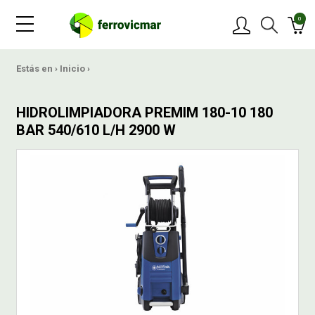
0
PRODUCTOS
Estás en ›
Inicio
›
MARCAS
HIDROLIMPIADORA PREMIM 180-10 180
BAR 540/610 L/H 2900 W
OFERTAS
NOVEDADES
BLOG
CONTACTAR