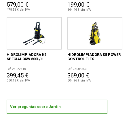
579,00 €
199,00 €
478,51 € sin IVA
164,46 € sin IVA
HIDROLIMPIADORA K6
HIDROLIMPIADORA K5 POWER
SPECIAL 3KW 600L/H
CONTROL FLEX
Ref. 23022418
Ref. 23005503
399,45 €
369,00 €
330,12 € sin IVA
304,96 € sin IVA
Ver preguntas sobre Jardín