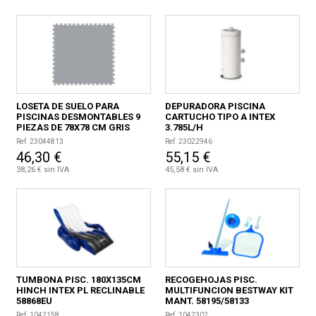
CONDICIONES
LOSETA DE SUELO PARA
DEPURADORA PISCINA
PISCINAS DESMONTABLES 9
CARTUCHO TIPO A INTEX
PIEZAS DE 78X78 CM GRIS
3.785L/H
Ref. 23044813
Ref. 23022946
46,30 €
55,15 €
38,26 € sin IVA
45,58 € sin IVA
TUMBONA PISC. 180X135CM
RECOGEHOJAS PISC.
HINCH INTEX PL RECLINABLE
MULTIFUNCION BESTWAY KIT
58868EU
MANT. 58195/58133
Ref. 1042158
Ref. 1042302