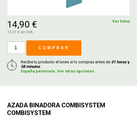
FERROVICMAR
14,90 €
Ver fotos
12,31 € sin IVA
DESPIECE
COMPRAR
CATÁLOGOS
Recibe tu producto el lunes si lo compras antes de
01 horas
y
58 minutos
.
España península. Ver otras opciones
GUÍAS
ENVÍOS
AZADA BINADORA COMBISYSTEM
COMBISYSTEM
DEVOLUCIONES
FORMAS DE PAGO