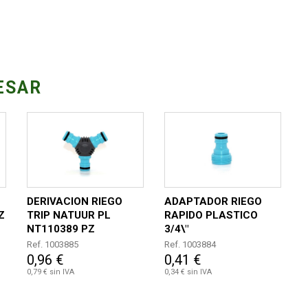
ESAR
DERIVACION RIEGO
ADAPTADOR RIEGO
Z
TRIP NATUUR PL
RAPIDO PLASTICO
NT110389 PZ
3/4\"
Ref. 1003885
Ref. 1003884
0,96 €
0,41 €
0,79 € sin IVA
0,34 € sin IVA