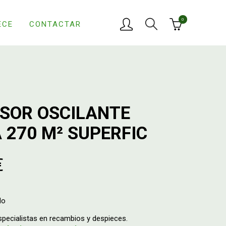
0
ECE
CONTACTAR
SOR OSCILANTE
 270 M² SUPERFIC
€
do
ecialistas en recambios y despieces.