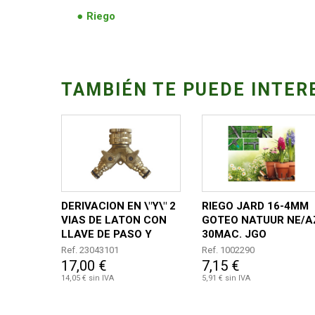
Riego
TAMBIÉN TE PUEDE INTER
DERIVACION EN \"Y\" 2
RIEGO JARD 16-4MM
VIAS DE LATON CON
GOTEO NATUUR NE/A
LLAVE DE PASO Y
30MAC. JGO
CONEXION RAPIDA
NT104474
Ref. 23043101
Ref. 1002290
17,00 €
7,15 €
14,05 € sin IVA
5,91 € sin IVA