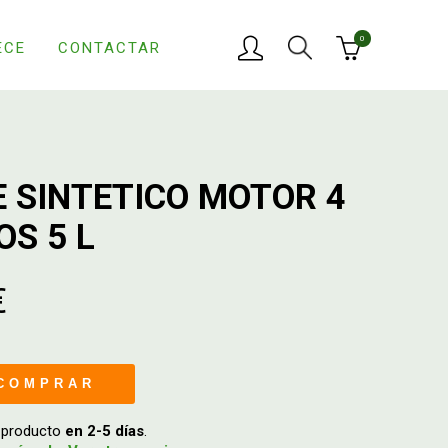
0
ECE
CONTACTAR
E SINTETICO MOTOR 4
OS 5 L
€
COMPRAR
u producto
en 2-5 días
.