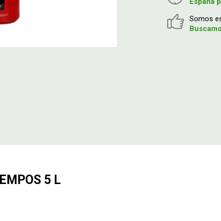
España p
Somos esp
Buscamos
IEMPOS 5 L