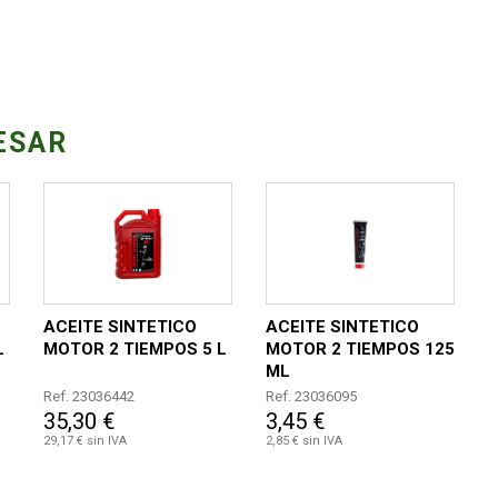
ESAR
ACEITE SINTETICO
ACEITE SINTETICO
L
MOTOR 2 TIEMPOS 5 L
MOTOR 2 TIEMPOS 125
ML
Ref. 23036442
Ref. 23036095
35,30 €
3,45 €
29,17 € sin IVA
2,85 € sin IVA