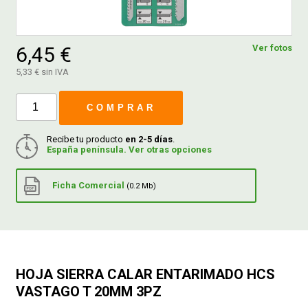
FERROVICMAR
6,45 €
Ver fotos
5,33 € sin IVA
DESPIECE
COMPRAR
CATÁLOGOS
Recibe tu producto
en 2-5 días
.
España península. Ver otras opciones
GUÍAS
Ficha Comercial
(0.2 Mb)
ENVÍOS
DEVOLUCIONES
HOJA SIERRA CALAR ENTARIMADO HCS
VASTAGO T 20MM 3PZ
FORMAS DE PAGO