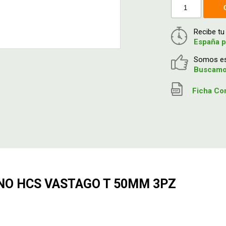
Recibe t
España p
Somos esp
Buscamos
Ficha Co
INO HCS VASTAGO T 50MM 3PZ