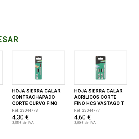
ESAR
HOJA SIERRA CALAR
HOJA SIERRA CALAR
CONTRACHAPADO
ACRILICOS CORTE
CORTE CURVO FINO
FINO HCS VASTAGO T
Z
HCS T 20MM 3PZ
20MM 3PZ
Ref. 23044778
Ref. 23044777
4,30 €
4,60 €
3,55 € sin IVA
3,80 € sin IVA