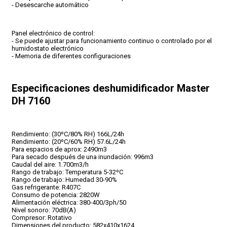
- Desescarche automático
Panel electrónico de control:
- Se puede ajustar para funcionamiento continuo o controlado por el
humidostato electrónico
- Memoria de diferentes configuraciones
Especificaciones deshumidificador Master
DH 7160
Rendimiento: (30ºC/80% RH) 166L/24h
Rendimiento: (20ºC/60% RH) 57.6L/24h
Para espacios de aprox: 2490m3
Para secado después de una inundación: 996m3
Caudal del aire: 1.700m3/h
Rango de trabajo: Temperatura 5-32ºC
Rango de trabajo: Humedad 30-90%
Gas refrigerante: R407C
Consumo de potencia: 2820W
Alimentación eléctrica: 380-400/3ph/50
Nivel sonoro: 70dB(A)
Compresor: Rotativo
Dimensiones del producto: 582x410x1624