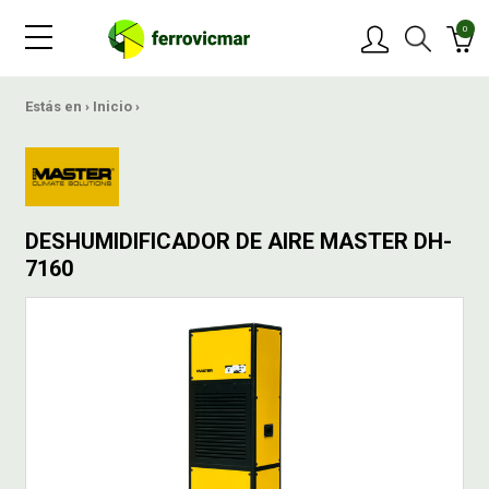
0
PRODUCTOS
Estás en ›
Inicio
›
MARCAS
OFERTAS
DESHUMIDIFICADOR DE AIRE MASTER DH-
7160
NOVEDADES
BLOG
CONTACTAR