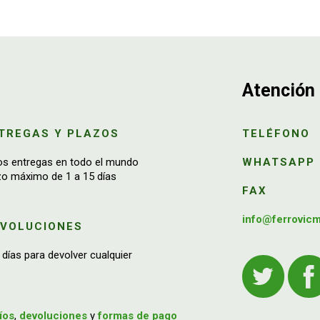
Atención 
TREGAS Y PLAZOS
TELÉFONO
os entregas en todo el mundo
WHATSAPP
zo máximo de 1 a 15 días
FAX
info@ferrovic
EVOLUCIONES
 días para devolver cualquier
íos
,
devoluciones
y
formas de pago