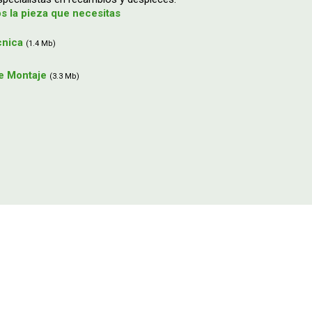
 la pieza que necesitas
cnica
(1.4 Mb)
e Montaje
(3.3 Mb)