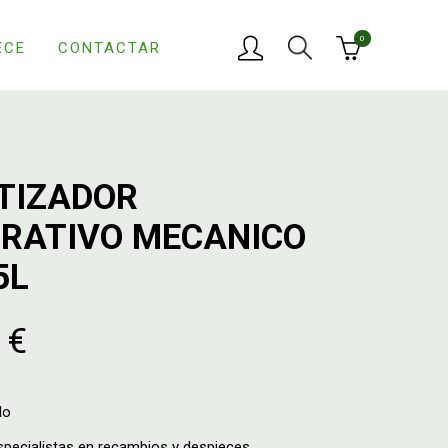
0
ECE
CONTACTAR
TIZADOR
RATIVO MECANICO
5L
 €
do
ecialistas en recambios y despieces.