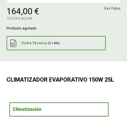
164,00 €
Ver fotos
FERROVICMAR
135,54 € sin IVA
Producto agotado
DESPIECE
Ficha Técnica
(0.1 Mb)
CATÁLOGOS
GUÍAS
CLIMATIZADOR EVAPORATIVO 150W 25L
ENVÍOS
DEVOLUCIONES
Climatización
FORMAS DE PAGO