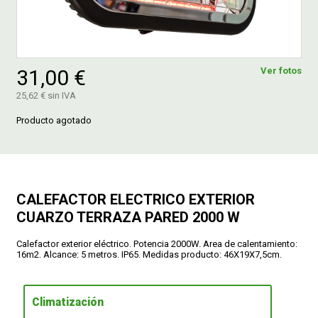
FERROVICMAR
31,00 €
Ver fotos
DESPIECE
25,62 € sin IVA
Producto agotado
CATÁLOGOS
GUÍAS
CALEFACTOR ELECTRICO EXTERIOR
CUARZO TERRAZA PARED 2000 W
ENVÍOS
Calefactor exterior eléctrico. Potencia 2000W. Area de calentamiento:
16m2. Alcance: 5 metros. IP65. Medidas producto: 46X19X7,5cm.
DEVOLUCIONES
Climatización
FORMAS DE PAGO