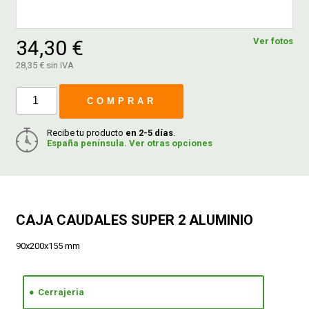
FERROVICMAR
34,30 €
Ver fotos
28,35 € sin IVA
DESPIECE
COMPRAR
Recibe tu producto
en 2-5 días
.
CATÁLOGOS
España península. Ver otras opciones
GUÍAS
ENVÍOS
CAJA CAUDALES SUPER 2 ALUMINIO
90x200x155 mm
DEVOLUCIONES
Cerrajeria
FORMAS DE PAGO