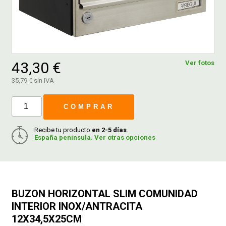
FERROVICMAR
43,30 €
Ver fotos
DESPIECE
35,79 € sin IVA
CATÁLOGOS
COMPRAR
GUÍAS
Recibe tu producto
en 2-5 días
.
España península. Ver otras opciones
ENVÍOS
DEVOLUCIONES
BUZON HORIZONTAL SLIM COMUNIDAD
INTERIOR INOX/ANTRACITA
12X34,5X25CM
FORMAS DE PAGO