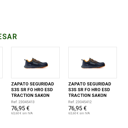
ESAR
ZAPATO SEGURIDAD
ZAPATO SEGURIDAD
S3S SR FO HRO ESD
S3S SR FO HRO ESD
TRACTION SAKON
TRACTION SAKON
TALLA 44
TALLA 43
Ref. 23045413
Ref. 23045412
76,95 €
76,95 €
63,60 € sin IVA
63,60 € sin IVA