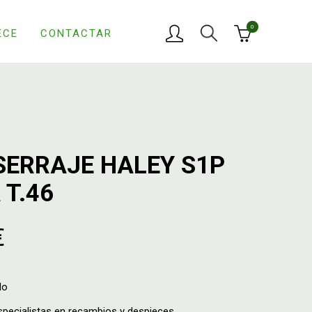
0
ECE
CONTACTAR
SERRAJE HALEY S1P
 T.46
€
do
ecialistas en recambios y despieces.