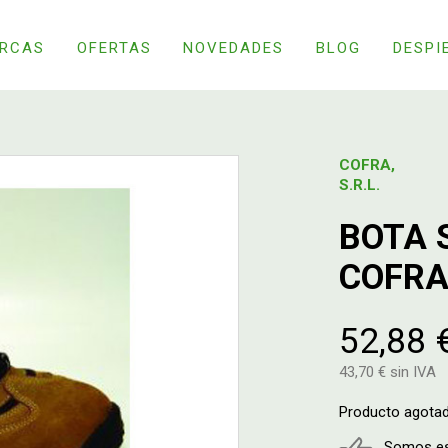
RCAS
OFERTAS
NOVEDADES
BLOG
DESPI
COFRA,
S.R.L.
BOTA 
COFRA
52,88 
43,70 € sin IVA
Producto agota
Somos esp