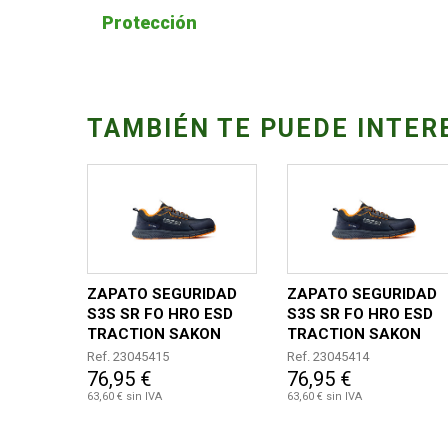
Protección
TAMBIÉN TE PUEDE INTER
ZAPATO SEGURIDAD
ZAPATO SEGURIDAD
S3S SR FO HRO ESD
S3S SR FO HRO ESD
TRACTION SAKON
TRACTION SAKON
TALLA 46
TALLA 45
Ref. 23045415
Ref. 23045414
76,95 €
76,95 €
63,60 € sin IVA
63,60 € sin IVA