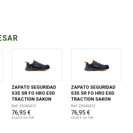
ESAR
ZAPATO SEGURIDAD
ZAPATO SEGURIDAD
S3S SR FO HRO ESD
S3S SR FO HRO ESD
TRACTION SAKON
TRACTION SAKON
TALLA 44
TALLA 43
Ref. 23045413
Ref. 23045412
76,95 €
76,95 €
63,60 € sin IVA
63,60 € sin IVA