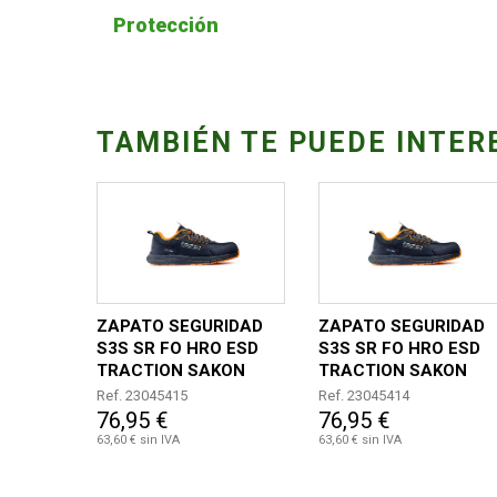
Protección
TAMBIÉN TE PUEDE INTER
ZAPATO SEGURIDAD
ZAPATO SEGURIDAD
S3S SR FO HRO ESD
S3S SR FO HRO ESD
TRACTION SAKON
TRACTION SAKON
TALLA 46
TALLA 45
Ref. 23045415
Ref. 23045414
76,95 €
76,95 €
63,60 € sin IVA
63,60 € sin IVA