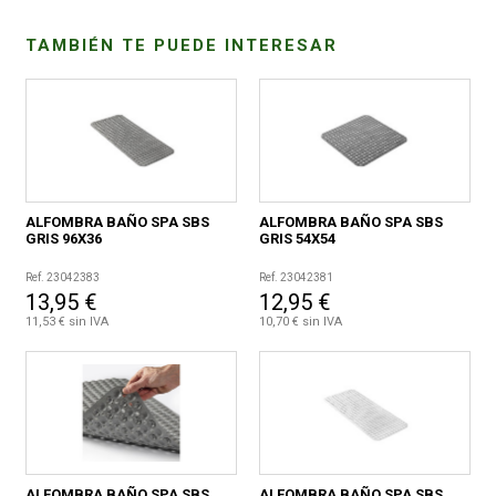
TAMBIÉN TE PUEDE INTERESAR
CONDICIONES
ALFOMBRA BAÑO SPA SBS
ALFOMBRA BAÑO SPA SBS
GRIS 96X36
GRIS 54X54
Ref. 23042383
Ref. 23042381
13,95 €
12,95 €
11,53 € sin IVA
10,70 € sin IVA
ALFOMBRA BAÑO SPA SBS
ALFOMBRA BAÑO SPA SBS