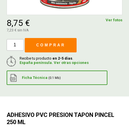
FERROVICMAR
8,75 €
Ver fotos
7,23 € sin IVA
DESPIECE
COMPRAR
CATÁLOGOS
Recibe tu producto
en 2-5 días
.
España península. Ver otras opciones
GUÍAS
Ficha Técnica
(0.1 Mb)
ENVÍOS
DEVOLUCIONES
ADHESIVO PVC PRESION TAPON PINCEL
250 ML
FORMAS DE PAGO