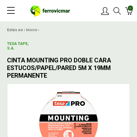
0
PRODUCTOS
Estás en ›
Inicio
›
TESA TAPE,
MARCAS
S.A.
CINTA MOUNTING PRO DOBLE CARA
OFERTAS
ESTUCOS/PAPEL/PARED 5M X 19MM
PERMANENTE
NOVEDADES
BLOG
CONTACTAR