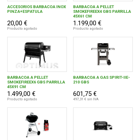
ACCESORIOS BARBACOA INOX
BARBACOA A PELLET
PINZA+ESPATULA
SMOKEFIREEX4 GBS PARRILLA
0,00 € - 999,99 €
21
45X61 CM
FERROVICMAR
20,00 €
1.199,00 €
1.000,00 € y superior
2
Producto agotado
Producto agotado
DESPIECE
CATÁLOGOS
WEBER-STEPHEN IBERICA, S.R.L.
23
BARBACOA A PELLET
BARBACOA A GAS SPIRIT-IIE-
GUÍAS
SMOKEFIREEX6 GBS PARRILLA
210 GBS
45X91 CM
1.499,00 €
601,75 €
ENVÍOS
Producto agotado
497,31 € sin IVA
DEVOLUCIONES
FORMAS DE PAGO