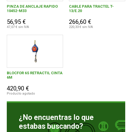
PINZA DE ANCLAJE RAPIDO
CABLE PARA TRACTEL T-
10452-M33
13/E.20
0,00 € - 99,99 €
1
FERROVICMAR
56,95 €
266,60 €
200,00 € - 299,99 €
1
47,07 € sin IVA
220,33 € sin IVA
400,00 € y superior
1
DESPIECE
CATÁLOGOS
TRACTEL IBERICA, S.A.
3
BLOCFOR 6S RETRACTIL CINTA
GUÍAS
6M
420,90 €
ENVÍOS
Producto agotado
DEVOLUCIONES
¿No encuentras lo que
estabas buscando?
FORMAS DE PAGO