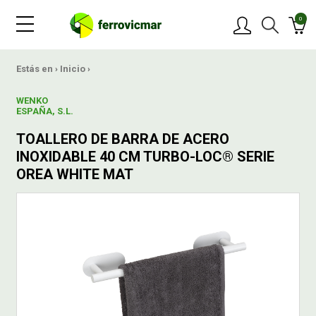
0
PRODUCTOS
Estás en ›
Inicio
›
WENKO
MARCAS
ESPAÑA, S.L.
TOALLERO DE BARRA DE ACERO
OFERTAS
INOXIDABLE 40 CM TURBO-LOC® SERIE
OREA WHITE MAT
NOVEDADES
BLOG
CONTACTAR